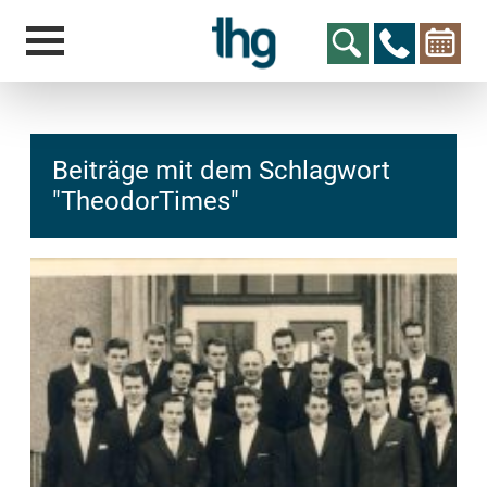
Beiträge mit dem Schlagwort
"TheodorTimes"
hcs
t@elu
id-gh
kalsn
ed.ne