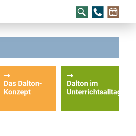
hcs
t@elu
id-gh
kalsn
ed.ne
Das Dalton-
Dalton im
Konzept
Unterrichtsalltag