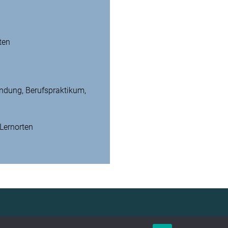
ten
undung, Berufspraktikum,
 Lernorten