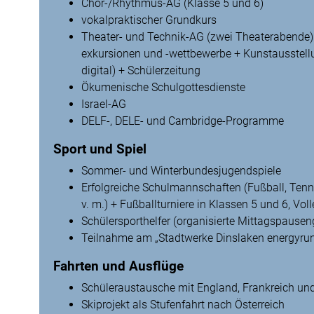
Chor-/Rhythmus-AG (Klasse 5 und 6)
vokalpraktischer Grundkurs
Theater- und Technik-AG (zwei Theaterabende) 
exkursionen und -wettbewerbe + Kunstausstel
digital) + Schülerzeitung
Ökumenische Schulgottesdienste
Israel-AG
DELF-, DELE- und Cambridge-Programme
Sport und Spiel
Sommer- und Winterbundesjugendspiele
Erfolgreiche Schulmannschaften (Fußball, Ten
v. m.) + Fußballturniere in Klassen 5 und 6, Voll
Schülersporthelfer (organisierte Mittagspausen
Teilnahme am „Stadtwerke Dinslaken energyrun
Fahrten und Ausflüge
Schüleraustausche mit England, Frankreich und
Skiprojekt als Stufenfahrt nach Österreich