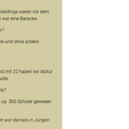
Allerdings waren vor dem
 war eine Baracke.
r?
lle und ohne andere
nd mit 22 haben wir Abitur
uote.
le?
o ca. 360 Schüler gewesen
eit war damals in Jungen