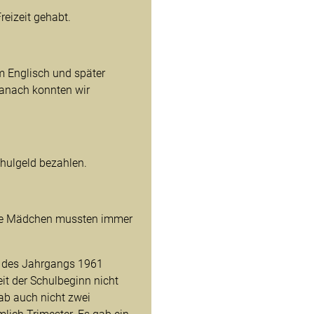
reizeit gehabt.
m Englisch und später
danach konnten wir
hulgeld bezahlen.
 Die Mädchen mussten immer
en des Jahrgangs 1961
eit der Schulbeginn nicht
ab auch nicht zwei