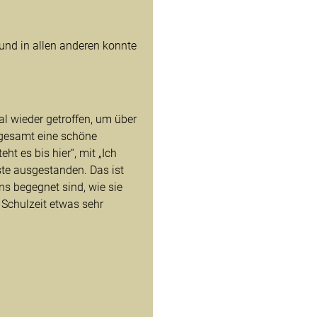
und in allen anderen konnte
 wieder getroffen, um über
nsgesamt eine schöne
eht es bis hier“, mit „Ich
te ausgestanden. Das ist
ns begegnet sind, wie sie
 Schulzeit etwas sehr