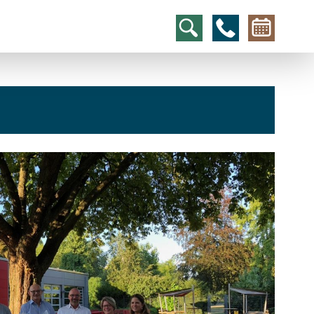
hcs
t@elu
id-gh
kalsn
ed.ne