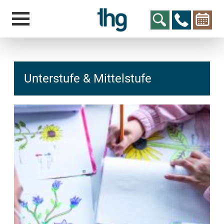
Unterstufe & Mittelstufe
hcs
t@elu
id-gh
kalsn
ed.ne