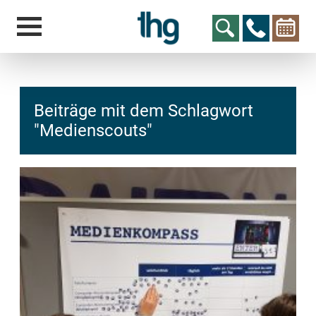
Beiträge mit dem Schlagwort
"Medienscouts"
hcs
t@elu
id-gh
kalsn
ed.ne