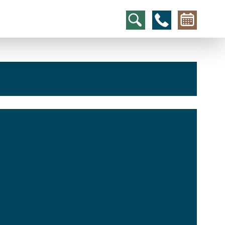
hcs
t@elu
id-gh
kalsn
ed.ne