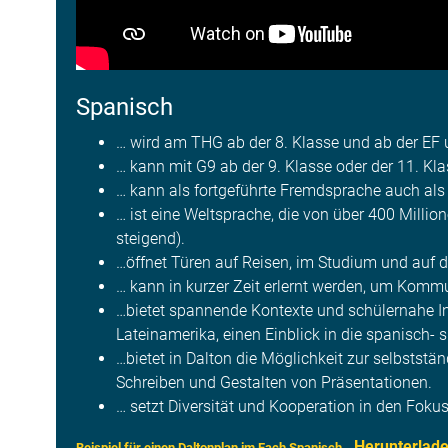
Spanisch
… wird am THG ab der 8. Klasse und ab der EF u
… kann mit G9 ab der 9. Klasse oder der 11. Kl
… kann als fortgeführte Fremdsprache auch als
… ist eine Weltsprache, die von über 400 Mill
steigend).
…öffnet Türen auf Reisen, im Studium und auf 
… kann in kurzer Zeit erlernt werden, um Kommu
…bietet spannende Kontexte und schülernahe Inh
Lateinamerika, einen Einblick in die spanisch- 
…bietet in Dalton die Möglichkeit zur selbstst
Schreiben und Gestalten von Präsentationen.
… setzt Diversität und Kooperation in den Fokus
Herunterlad
Beispiel für einen Daltonplan im Fach Spanisch