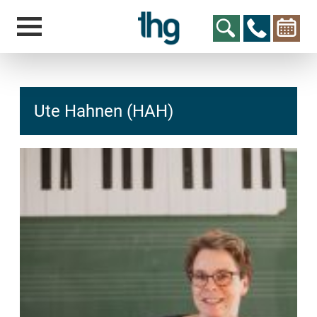
Ute Hahnen (HAH)
hcs
t@elu
id-gh
kalsn
ed.ne