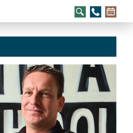
hcs
t@elu
id-gh
kalsn
ed.ne