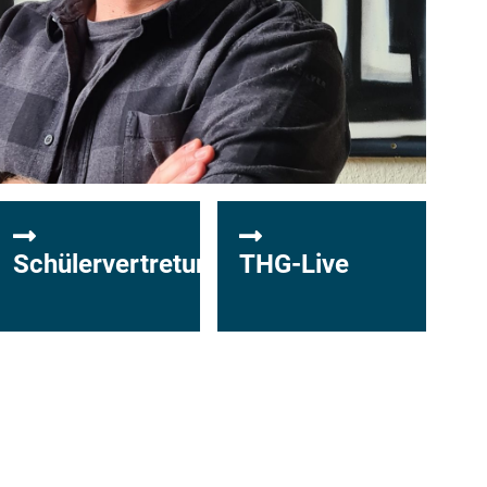
Schülervertretung
THG-Live