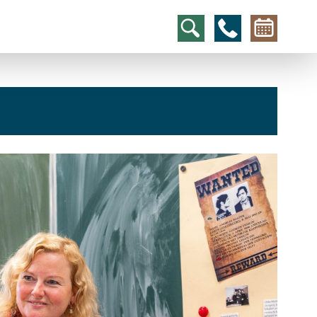
hcs
t@elu
id-gh
kalsn
ed.ne