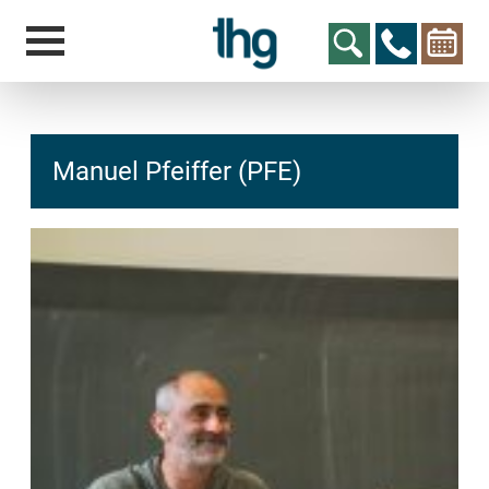
Manuel Pfeiffer (PFE)
hcs
t@elu
id-gh
kalsn
ed.ne