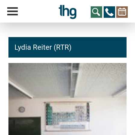
Lydia Reiter (RTR)
hcs
t@elu
id-gh
kalsn
ed.ne