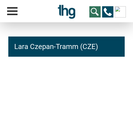
Lara Czepan-Tramm (CZE)
hcs
t@elu
id-gh
kalsn
ed.ne