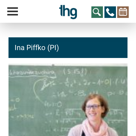
Ina Piffko (PI)
hcs
t@elu
id-gh
kalsn
ed.ne