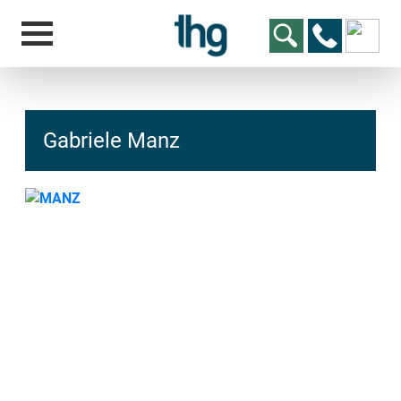
Gabriele Manz
hcs
t@elu
id-gh
kalsn
ed.ne