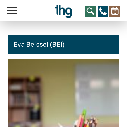
Eva Beissel (BEI)
hcs
t@elu
id-gh
kalsn
ed.ne