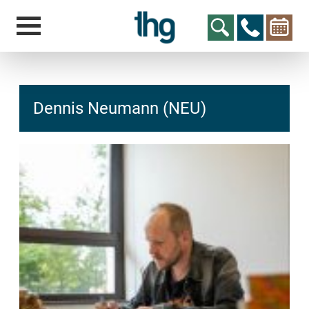
Dennis Neumann (NEU)
hcs
t@elu
id-gh
kalsn
ed.ne