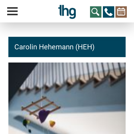
Carolin Hehemann (HEH)
hcs
t@elu
id-gh
kalsn
ed.ne