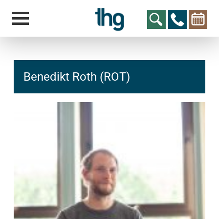
Benedikt Roth (ROT)
hcs
t@elu
id-gh
kalsn
ed.ne