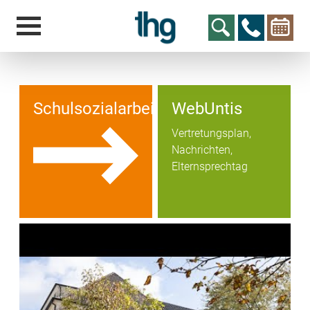
Schulsozialarbeit
WebUntis
Vertretungsplan,
Nachrichten,
hcs
t@elu
id-gh
kalsn
ed.ne
Elternsprechtag