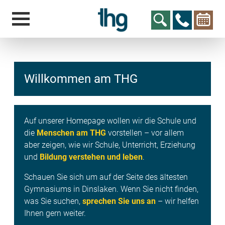
Willkommen am THG
hcs
t@elu
id-gh
kalsn
ed.ne
Auf unserer Homepage wollen wir die Schule und
die
Menschen am THG
vorstellen – vor allem
aber zeigen, wie wir Schule, Unterricht, Erziehung
und
Bildung verstehen und leben
.
Schauen Sie sich um auf der Seite des ältesten
Gymnasiums in Dinslaken. Wenn Sie nicht finden,
was Sie suchen,
sprechen Sie uns an
– wir helfen
Ihnen gern weiter.