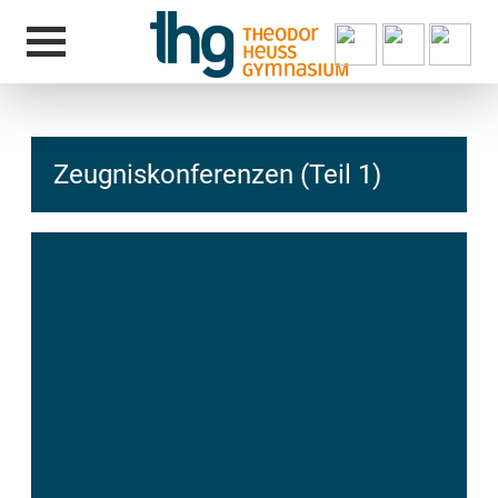
Zeugniskonferenzen (Teil 1)
hcs
t@elu
id-gh
kalsn
ed.ne