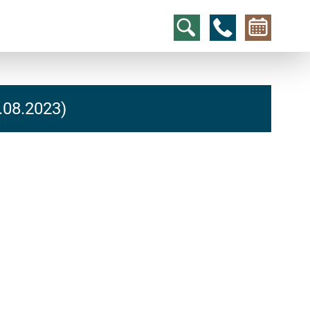
.08.2023)
hcs
t@elu
id-gh
kalsn
ed.ne