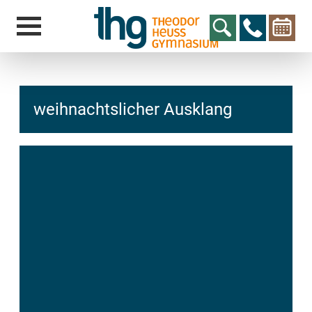
weihnachtslicher Ausklang
hcs
t@elu
id-gh
kalsn
ed.ne