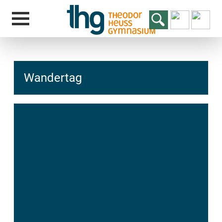
Wandertag
hcs
t@elu
id-gh
kalsn
ed.ne