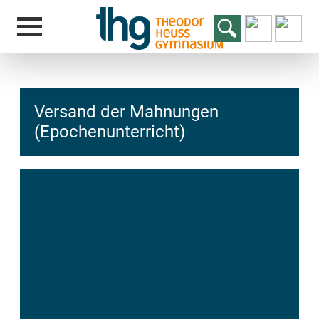
Versand der Mahnungen
(Epochenunterricht)
hcs
t@elu
id-gh
kalsn
ed.ne