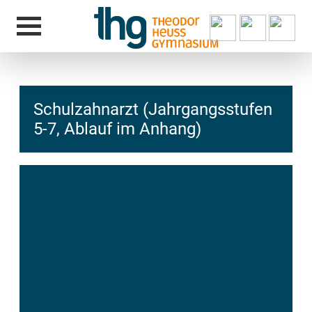
Schulzahnarzt (Jahrgangsstufen
5-7, Ablauf im Anhang)
hcs
t@elu
id-gh
kalsn
ed.ne