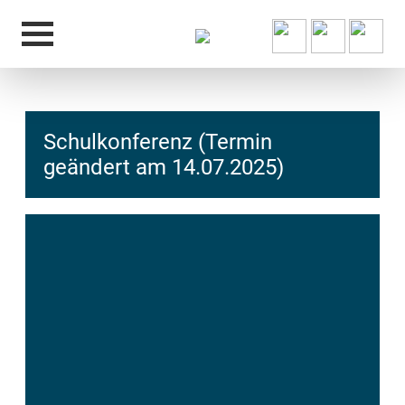
Schulkonferenz (Termin
geändert am 14.07.2025)
hcs
t@elu
id-gh
kalsn
ed.ne