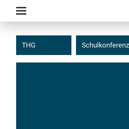
THG
Schulkonferen