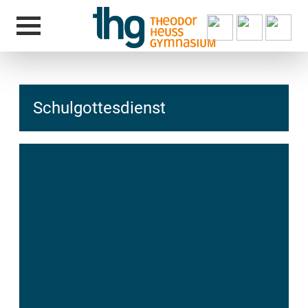
Schulgottesdienst
hcs
t@elu
id-gh
kalsn
ed.ne