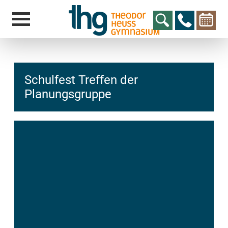
Schulfest Treffen der
Planungsgruppe
hcs
t@elu
id-gh
kalsn
ed.ne