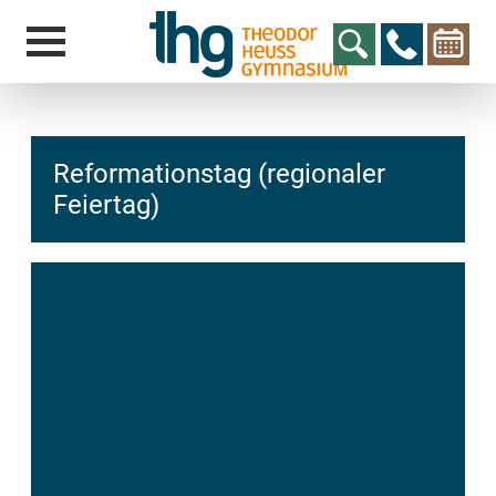
Reformationstag (regionaler
Feiertag)
hcs
t@elu
id-gh
kalsn
ed.ne