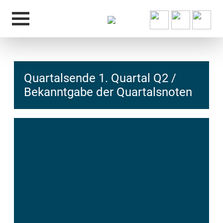
Quartalsende 1. Quartal Q2 /
Bekanntgabe der Quartalsnoten
hcs
t@elu
id-gh
kalsn
ed.ne