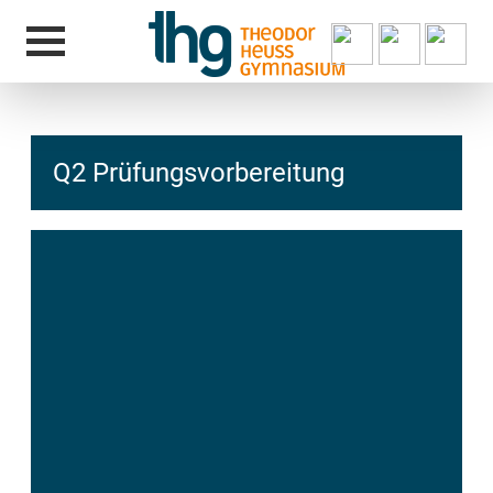
Q2 Prüfungsvorbereitung
hcs
t@elu
id-gh
kalsn
ed.ne