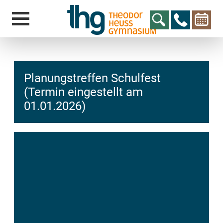
Planungstreffen Schulfest
(Termin eingestellt am
01.01.2026)
hcs
t@elu
id-gh
kalsn
ed.ne