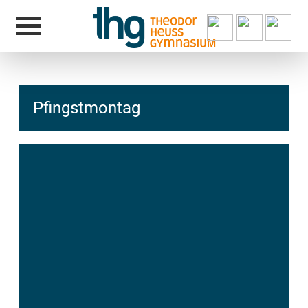
Pfingstmontag
hcs
t@elu
id-gh
kalsn
ed.ne