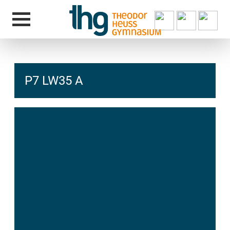
P7 LW35 A
hcs
t@elu
id-gh
kalsn
ed.ne