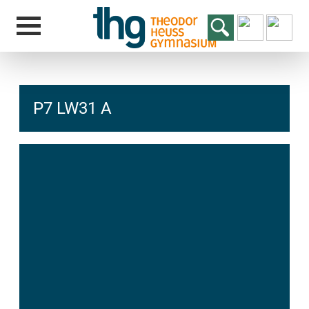
P7 LW31 A
hcs
t@elu
id-gh
kalsn
ed.ne