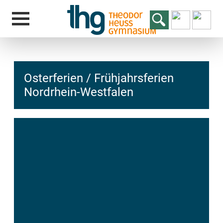
Osterferien / Frühjahrsferien
Nordrhein-Westfalen
hcs
t@elu
id-gh
kalsn
ed.ne