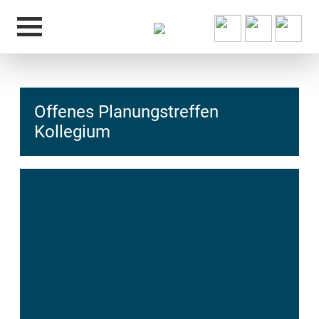
Offenes Planungstreffen
Kollegium
hcs
t@elu
id-gh
kalsn
ed.ne