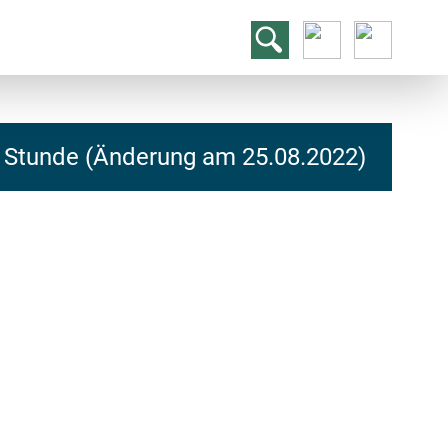
. Stunde (Änderung am 25.08.2022)
hcs
t@elu
id-gh
kalsn
ed.ne