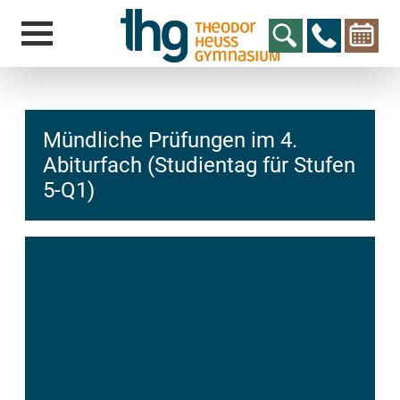
Mündliche Prüfungen im 4.
Abiturfach (Studientag für Stufen
5-Q1)
hcs
t@elu
id-gh
kalsn
ed.ne