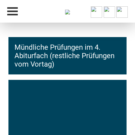
Mündliche Prüfungen im 4.
Abiturfach (restliche Prüfungen
vom Vortag)
hcs
t@elu
id-gh
kalsn
ed.ne