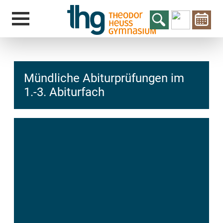
Mündliche Abiturprüfungen im
1.-3. Abiturfach
hcs
t@elu
id-gh
kalsn
ed.ne