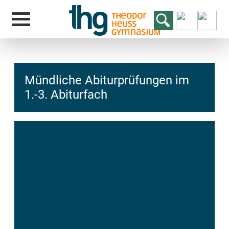
Mündliche Abiturprüfungen im
1.-3. Abiturfach
hcs
t@elu
id-gh
kalsn
ed.ne