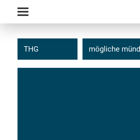
THG
mögliche mündl