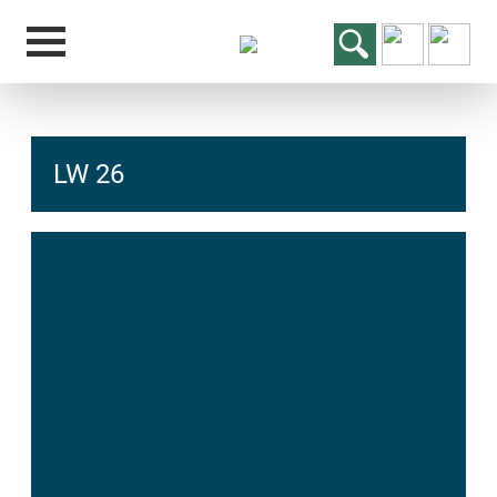
LW 26
hcs
t@elu
id-gh
kalsn
ed.ne