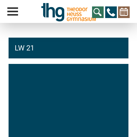
LW 21
hcs
t@elu
id-gh
kalsn
ed.ne