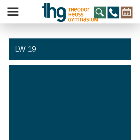
LW 19
hcs
t@elu
id-gh
kalsn
ed.ne