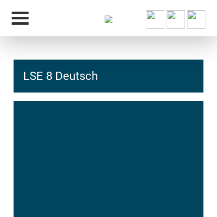
LSE 8 Deutsch
hcs
t@elu
id-gh
kalsn
ed.ne